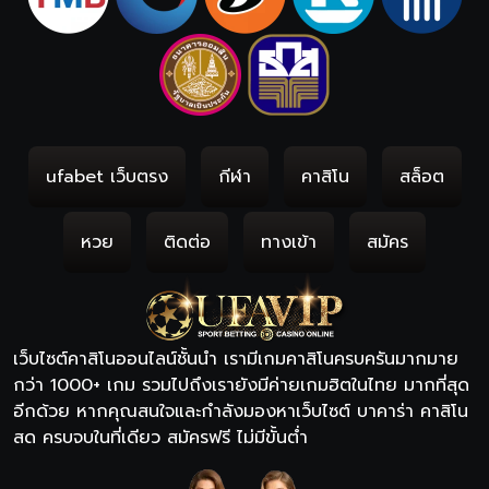
ufabet เว็บตรง
กีฬา
คาสิโน
สล็อต
หวย
ติดต่อ
ทางเข้า
สมัคร
เว็บไซต์คาสิโนออนไลน์ชั้นนำ เรามีเกมคาสิโนครบครันมากมาย
กว่า 1000+ เกม รวมไปถึงเรายังมีค่ายเกมฮิตในไทย มากที่สุด
อีกด้วย หากคุณสนใจและกำลังมองหาเว็บไซต์ บาคาร่า คาสิโน
สด ครบจบในที่เดียว สมัครฟรี ไม่มีขั้นต่ำ