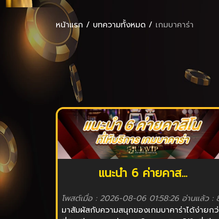
หน้าแรก
/
บทความทั้งหมด
/
เกมบาคาร่า
แนะนำ 6 ค่ายคาส...
โพสต์เมื่อ : 2026-08-06 01:58:26
อ่านแล้ว : 
มาสัมผัสกับความสนุกของเกมบาคาร่าได้ง่ายกว่