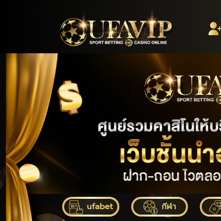
ufabet
กีฬา