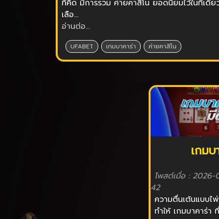
ที่คิด มีการรวม ค่ายคาสิโน ยอดนิยมไว้ในที่เดีย
เลือ...
อ่านต่อ...
UFABET
เกมบาคาร่า
ค่ายคาสิโน
เกมบา
โพสต์เมื่อ : 2026
42
ความตื่นเต้นแบบไพ่ที
ทำให้ เกมบาคาร่า 