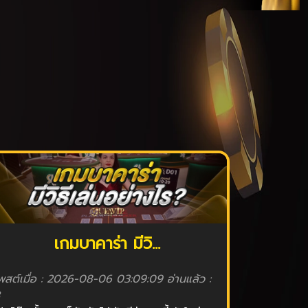
เกมบาคาร่า มีวิ...
พสต์เมื่อ : 2026-08-06 03:09:09
อ่านแล้ว :