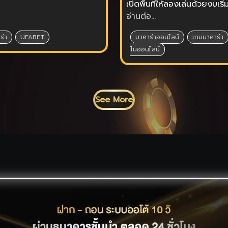
เปิดพื้นที่ให้ลองเล่นด้วยงบเริ่มต
อ่านต่อ...
ร่า
UFABET
บาคาร่าออนไลน์
เกมบาคาร่า
โนออนไลน์
See More