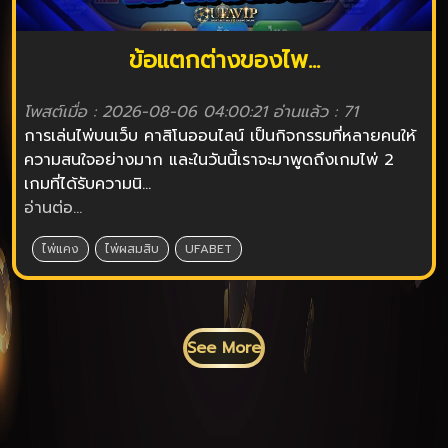
ข้อแตกต่างของไพ...
โพสต์เมื่อ : 2026-08-06 04:00:21
อ่านแล้ว : 71
การเล่นไพ่บนเว็บ คาสิโนออนไลน์ เป็นกิจกรรมที่หลายคนให้
ความสนใจอย่างมาก และในวันนี้เราจะมาพูดถึงเกมไพ่ 2
เกมที่ได้รับความนิ...
อ่านต่อ...
ไพ่แคง
ไพ่ผสมสิบ
UFABET
See More