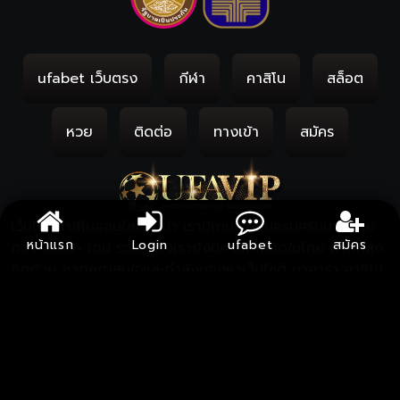
ufabet เว็บตรง
กีฬา
คาสิโน
สล็อต
หวย
ติดต่อ
ทางเข้า
สมัคร
เว็บไซต์คาสิโนออนไลน์ชั้นนำ เรามีเกมคาสิโนครบครันมากมาย
หน้าแรก
Login
ufabet
สมัคร
กว่า 1000+ เกม รวมไปถึงเรายังมีค่ายเกมฮิตในไทย มากที่สุด
อีกด้วย หากคุณสนใจและกำลังมองหาเว็บไซต์ บาคาร่า คาสิโน
สด ครบจบในที่เดียว สมัครฟรี ไม่มีขั้นต่ำ