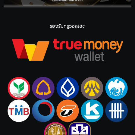
รองรับทรูวอลเลต