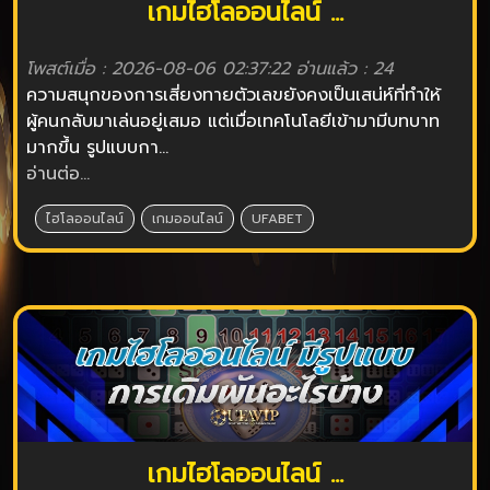
เกมไฮโลออนไลน์ ...
โพสต์เมื่อ : 2026-08-06 02:37:22
อ่านแล้ว : 24
ความสนุกของการเสี่ยงทายตัวเลขยังคงเป็นเสน่ห์ที่ทำให้
ผู้คนกลับมาเล่นอยู่เสมอ แต่เมื่อเทคโนโลยีเข้ามามีบทบาท
มากขึ้น รูปแบบกา...
อ่านต่อ...
ไฮโลออนไลน์
เกมออนไลน์
UFABET
เกมไฮโลออนไลน์ ...