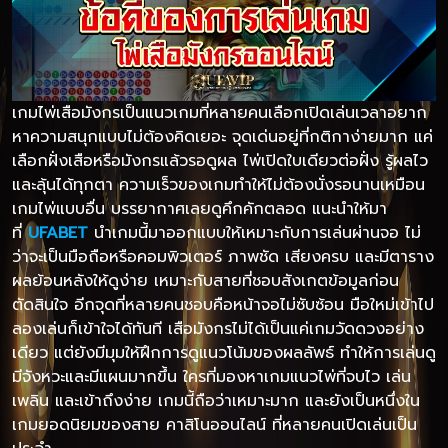
เกมไพ่เสือมังกรเป็นแนวเกมที่หลายคนเลือกเปิดเล่นเวลาอยาก
หาความสนุกแบบไม่ต้องคิดเยอะ จุดเด่นอยู่ที่กติกาง่ายมาก แค่
เลือกฝั่งเสือหรือมังกรแล้วรอดูผล ไพ่เปิดใบเดียวต่อฝั่ง รู้ผลไว
และลุ้นได้ทุกตา ความเร็วของเกมทำให้ไม่ต้องนั่งรอนานเหมือน
เกมไพ่แบบอื่น บรรยากาศเลยดูคึกคักตลอด แนะนำให้มา
ที่
UFABET
นำเกมนี้มาออกแบบให้เหมาะกับการเล่นผ่านจอ ไม่
ว่าจะเป็นมือถือหรือคอมพิวเตอร์ ภาพชัด เสียงครบ และมีตาราง
ผลย้อนหลังให้ดูง่าย เหมาะกับสายที่ชอบสังเกตข้อมูลก่อน
ตัดสินใจ อีกจุดที่หลายคนชอบคือหน้าจอไม่ซับซ้อน มือใหม่เข้าไป
ลองเล่นก็เข้าใจได้ทันที เสือมังกรไม่ได้เป็นแค่เกมวัดดวงอย่าง
เดียว แต่ยังมีมุมให้ฝึกการดูแนวโน้มของผลลัพธ์ ทำให้การเล่นดู
มีจังหวะและมีแผนมากขึ้น ใครที่มองหาเกมแนวไพ่ที่จบไว เล่น
เพลิน และเข้าถึงง่าย เกมนี้ถือว่าเหมาะมาก และยังเป็นหนึ่งใน
เกมยอดนิยมของสาย คาสิโนออนไลน์ ที่หลายคนเปิดเล่นเป็น