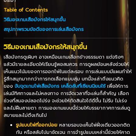
ประจำ
Table of Contents
วิธีมองเกมเสือมังกรให้สนุกขึ้น
สรุปภาพรวมข้อดีของการเล่นเสือมังกร
วิธีมองเกมเสือมังกรให้สนุกขึ้น
เสือมังกรดูเผินๆ อาจเหมือนเกมเลือกข้างธรรมดา แต่จริงๆ
แล้วมีรายละเอียดให้เรียนรู้พอสมควร การดูผลย้อนหลังช่วยให้
เห็นแนวโน้มของการออกไพ่ในแต่ละรอบ การเล่นแบบมีแผนทำให้
รู้สึกสนุกมากกว่าการกดเลือกแบบสุ่ม บทนี้จะเล่าถึงแนวคิด
ของ
จับจุดเกมไพ่เสือมังกร เคล็ดลับที่เซียนนิยมใช้
เพื่อให้การ
เล่นมีทิศทางและไม่หลงทาง การจัดเวลาที่จะเล่นก็สำคัญ เลือก
ช่วงที่สมองปลอดโปร่ง จะช่วยให้ตัดสินใจได้ดีขึ้น ไม่รีบ ไม่เร่ง
และไม่ฝืนสายตา การมองเกมแบบนี้ช่วยให้บรรยากาศการเล่นดู
สบายและไม่ตึงเกินไป
รูปแบบไพ่ที่ออกบ่อย
หลายรอบจะเห็นไพ่ฝั่งเดียวออกติด
กัน หรือสลับไปมาชัดเจน การจำรูปแบบเหล่านี้ช่วยให้คาด