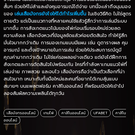
สั้นๆ ช่วยให้ไม่ล้าและยังคุมอารมณ์ได้ง่าย บทนี้จะเล่าถึงมุมมอง
ของ
เล่นเสือมังกรยังไงให้ได้กำไรเพิ่มขึ้น
ในเชิงวิธีคิด ไม่ใช่สูตร
ตายตัว แต่เป็นแนวทางที่หลายคนใช้แล้วรู้สึกว่าการเล่นมีระบบ
มากขึ้น การสังเกตแนวโน้มของไพ่ก่อนเริ่มรอบใหม่ช่วยลด
ความลังเล เลือกจังหวะที่ข้อมูลชัดแล้วค่อยตัดสินใจ ทำให้รู้สึก
มั่นใจมากกว่าเดิม การมองเกมแบบมีแผน เช่น ดูตารางผล คุม
อารมณ์ และตั้งเป้าหมายในการเล่น ช่วยให้ประสบการณ์ดูมี
คุณค่ามากกว่าเดิม ไม่ใช่แค่รอผลอย่างเดียว แต่ยังได้ฝึกการ
สังเกตและการตัดสินใจไปพร้อมกัน ใครที่กำลังหาเกมแนวไพ่ที่
เล่นง่าย ภาพสวย และจบไว เสือมังกรถือว่าเป็นตัวเลือกที่น่า
สนใจมาก เหมาะกับทั้งมือใหม่และคนที่อยากได้เกมลุ้นแบบ
สบายๆ บนแพลตฟอร์ม คาสิโนออนไลน์ ที่พร้อมเปิดให้เข้าไป
ลองสัมผัสความเพลินได้ทุกวัน
เสือมังกรออนไลน์
เกมไพ่
คาสิโนออนไลน์
UFABET
คาสิโน
ออนไลน์