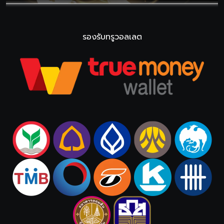
รองรับทรูวอลเลต