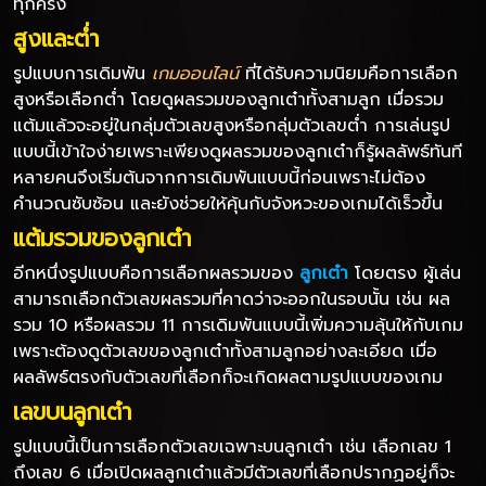
ทุกครั้ง
สูงและต่ำ
รูปแบบการเดิมพัน
เกมออนไลน์
ที่ได้รับความนิยมคือการเลือก
สูงหรือเลือกต่ำ โดยดูผลรวมของลูกเต๋าทั้งสามลูก เมื่อรวม
แต้มแล้วจะอยู่ในกลุ่มตัวเลขสูงหรือกลุ่มตัวเลขต่ำ การเล่นรูป
แบบนี้เข้าใจง่ายเพราะเพียงดูผลรวมของลูกเต๋าก็รู้ผลลัพธ์ทันที
หลายคนจึงเริ่มต้นจากการเดิมพันแบบนี้ก่อนเพราะไม่ต้อง
คำนวณซับซ้อน และยังช่วยให้คุ้นกับจังหวะของเกมได้เร็วขึ้น
แต้มรวมของลูกเต๋า
อีกหนึ่งรูปแบบคือการเลือกผลรวมของ
ลูกเต๋า
โดยตรง ผู้เล่น
สามารถเลือกตัวเลขผลรวมที่คาดว่าจะออกในรอบนั้น เช่น ผล
รวม 10 หรือผลรวม 11 การเดิมพันแบบนี้เพิ่มความลุ้นให้กับเกม
เพราะต้องดูตัวเลขของลูกเต๋าทั้งสามลูกอย่างละเอียด เมื่อ
ผลลัพธ์ตรงกับตัวเลขที่เลือกก็จะเกิดผลตามรูปแบบของเกม
เลขบนลูกเต๋า
รูปแบบนี้เป็นการเลือกตัวเลขเฉพาะบนลูกเต๋า เช่น เลือกเลข 1
ถึงเลข 6 เมื่อเปิดผลลูกเต๋าแล้วมีตัวเลขที่เลือกปรากฏอยู่ก็จะ