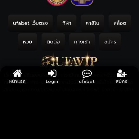
ufabet เว็บตรง
กีฬา
คาสิโน
สล็อต
หวย
ติดต่อ
ทางเข้า
สมัคร
เว็บไซต์คาสิโนออนไลน์ชั้นนำ เรามีเกมคาสิโนครบครันมากมาย
หน้าแรก
Login
ufabet
สมัคร
กว่า 1000+ เกม รวมไปถึงเรายังมีค่ายเกมฮิตในไทย มากที่สุด
อีกด้วย หากคุณสนใจและกำลังมองหาเว็บไซต์ บาคาร่า คาสิโน
สด ครบจบในที่เดียว สมัครฟรี ไม่มีขั้นต่ำ