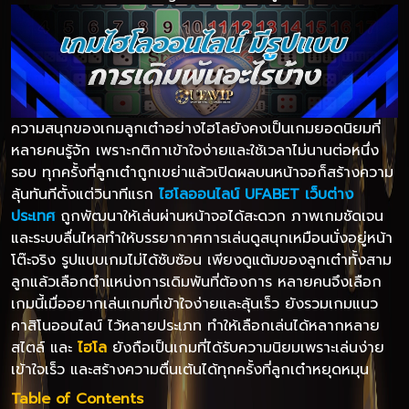
ความสนุกของเกมลูกเต๋าอย่างไฮโลยังคงเป็นเกมยอดนิยมที่
หลายคนรู้จัก เพราะกติกาเข้าใจง่ายและใช้เวลาไม่นานต่อหนึ่ง
รอบ ทุกครั้งที่ลูกเต๋าถูกเขย่าแล้วเปิดผลบนหน้าจอก็สร้างความ
ลุ้นทันทีตั้งแต่วินาทีแรก
ไฮโลออนไลน์ UFABET เว็บต่าง
ประเทศ
ถูกพัฒนาให้เล่นผ่านหน้าจอได้สะดวก ภาพเกมชัดเจน
และระบบลื่นไหลทำให้บรรยากาศการเล่นดูสนุกเหมือนนั่งอยู่หน้า
โต๊ะจริง รูปแบบเกมไม่ได้ซับซ้อน เพียงดูแต้มของลูกเต๋าทั้งสาม
ลูกแล้วเลือกตำแหน่งการเดิมพันที่ต้องการ หลายคนจึงเลือก
เกมนี้เมื่ออยากเล่นเกมที่เข้าใจง่ายและลุ้นเร็ว ยังรวมเกมแนว
คาสิโนออนไลน์ ไว้หลายประเภท ทำให้เลือกเล่นได้หลากหลาย
สไตล์ และ
ไฮโล
ยังถือเป็นเกมที่ได้รับความนิยมเพราะเล่นง่าย
เข้าใจเร็ว และสร้างความตื่นเต้นได้ทุกครั้งที่ลูกเต๋าหยุดหมุน
Table of Contents