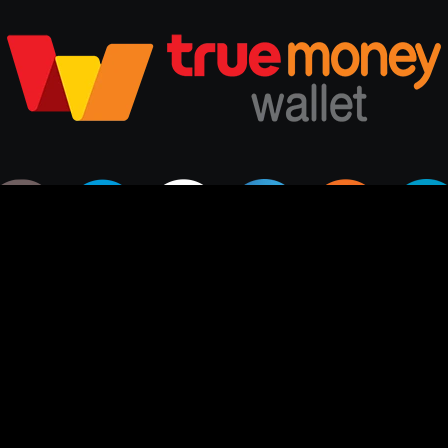
กีฬา
คาสิโน
สล็อต
หวย
ติดต่อ
เว็บไซต์คาสิโนออนไลน์ชั้นนำ 
กว่า 1000+ เกม รวมไปถึงเรายั