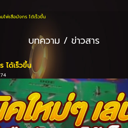
มไพ่เสือมังกร ได้เร็วขึ้น
บทความ / ข่าวสาร
ได้เร็วขึ้น
: 74