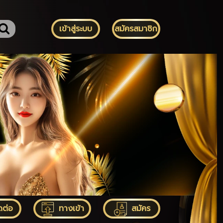
เข้าสู่ระบบ
สมัครสมาชิก
ดต่อ
ทางเข้า
สมัคร