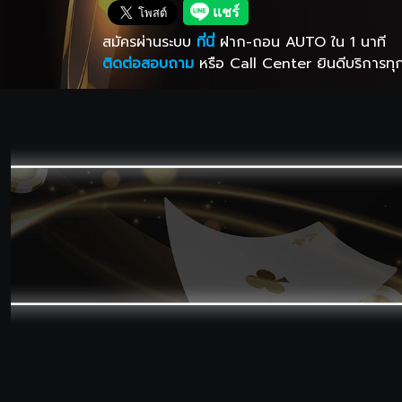
สมัครผ่านระบบ
ที่นี่
ฝาก-ถอน AUTO ใน 1 นาที
ติดต่อสอบถาม
หรือ Call Center ยินดีบริการทุ