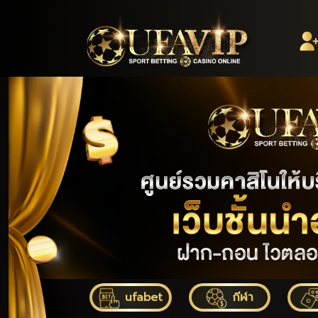
ufabet
กีฬา