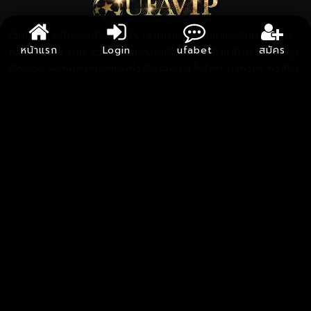
เว็บไซต์คาสิโนออนไลน์ชั้นนำ เรามีเกมคาสิโนครบครันมากมาย
หน้าแรก
Login
ufabet
สมัคร
กว่า 1000+ เกม รวมไปถึงเรายังมีค่ายเกมฮิตในไทย มากที่สุด
อีกด้วย หากคุณสนใจและกำลังมองหาเว็บไซต์ บาคาร่า คาสิโน
สด ครบจบในที่เดียว สมัครฟรี ไม่มีขั้นต่ำ
Copyright © ufabet 2026. All rights reserved.