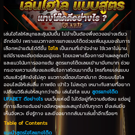
เล่นไฮโลให้สนุกและลุ้นมันขึ้น ไม่จำเป็นต้องพึ่งดวงอย่างเดียว
อีกต่อไป เพราะแนวทางการแทงแบบโต๊ดช่วยเพิ่มมุมมองในการ
เลือกหน้าแต้มได้ดีขึ้น
ไฮโล
เป็นเกมที่เข้าใจง่าย ใช้เวลาไม่นาน
แต่มีรายละเอียดซ่อนอยู่เยอะ โดยเฉพาะเรื่องการอ่านผลลูกเต๋า
และแนวโน้มการออกแต้ม สูตรแทงโต๊ดเลยเข้ามามีบทบาท ช่วย
กระจายความเสี่ยงและเพิ่มโอกาสโดนมากขึ้น ใครที่เคยเล่นแบบ
เดิมแล้วรู้สึกยังไม่สุด แนวทางนี้ตอบโจทย์มาก จัดระบบไฮโล
ออนไลน์ให้เล่นลื่น ภาพชัด เข้าไว ไม่สะดุด เหมาะกับสายที่อยาก
เปลี่ยนวิธีเล่นให้สนุกกว่าเดิม เล่นไฮโล แบบ
สูตรแทงโต๊ด
UFABET ดีอย่างไร
บนเว็บแห่งนี้ ไม่ได้อยู่ที่ความซับซ้อน แต่อยู่
ที่การเลือกแต้มอย่างมีเหตุผลและสนุกไปกับทุกตา ยิ่งเล่นยิ่ง
เห็นจังหวะ ยิ่งรู้ทาง และยิ่งอยากกลับมาเล่นซ้ำอีกเรื่อยๆ
Table of Contents
แนะนำสูตรไฮโลแทงโต๊ด