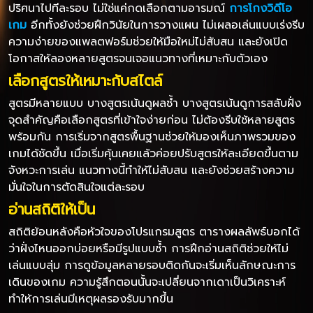
ปริศนาไปทีละรอบ ไม่ใช่แค่กดเลือกตามอารมณ์
การโกงวิดีโอ
เกม
อีกทั้งยังช่วยฝึกวินัยในการวางแผน ไม่เผลอเล่นแบบเร่งรีบ
ความง่ายของแพลตฟอร์มช่วยให้มือใหม่ไม่สับสน และยังเปิด
โอกาสให้ลองหลายสูตรจนเจอแนวทางที่เหมาะกับตัวเอง
เลือกสูตรให้เหมาะกับสไตล์
สูตรมีหลายแบบ บางสูตรเน้นดูผลซ้ำ บางสูตรเน้นดูการสลับฝั่ง
จุดสำคัญคือเลือกสูตรที่เข้าใจง่ายก่อน ไม่ต้องรีบใช้หลายสูตร
พร้อมกัน การเริ่มจากสูตรพื้นฐานช่วยให้มองเห็นภาพรวมของ
เกมได้ชัดขึ้น เมื่อเริ่มคุ้นเคยแล้วค่อยปรับสูตรให้ละเอียดขึ้นตาม
จังหวะการเล่น แนวทางนี้ทำให้ไม่สับสน และยังช่วยสร้างความ
มั่นใจในการตัดสินใจแต่ละรอบ
อ่านสถิติให้เป็น
สถิติย้อนหลังคือหัวใจของโปรแกรมสูตร ตารางผลลัพธ์บอกได้
ว่าฝั่งไหนออกบ่อยหรือมีรูปแบบซ้ำ การฝึกอ่านสถิติช่วยให้ไม่
เล่นแบบสุ่ม การดูข้อมูลหลายรอบติดกันจะเริ่มเห็นลักษณะการ
เดินของเกม ความรู้สึกตอนนั้นจะเปลี่ยนจากเดาเป็นวิเคราะห์
ทำให้การเล่นมีเหตุผลรองรับมากขึ้น