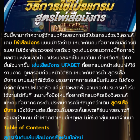
วันนี้พามาทำความรู้จักแนวคิดของการใช้โปรแกรมช่วยวิเคราะห์
เกม
ไพ่เสือมังกร
แบบเข้าใจง่าย เหมาะกับคนที่อยากเล่นอย่างมี
ระบบ ไม่ใช่อาศัยดวงอย่างเดียว จุดเด่นของแนวทางนี้คือการดู
ผลย้อนหลังแล้วนำมาประมวลผลเป็นแนวโน้ม ทำให้ตัดสินใจได้
มั่นใจมากขึ้น
เล่นเสือมังกร UFABET
ที่ออกแบบหน้าเล่นมาให้ใช้
งานง่าย ดูผลรอบก่อนหน้าได้ชัด เหมาะกับการนำ สูตรเสือ
มังกร มาประยุกต์ใช้จริง บรรยากาศการเล่นเป็นกันเอง ไม่ต้อง
นั่งคิดตัวเลขให้ปวดหัว แค่เข้าใจหลักพื้นฐานของโปรแกรมก็เริ่ม
ใช้งานได้ทันที เหมาะทั้งมือใหม่ที่อยากฝึกแนวคิดเชิงวิเคราะห์
และคนที่อยากยกระดับประสบการณ์ให้สนุกกว่าเดิม
สูตรเสือ
มังกร
เมื่อใช้งานต่อเนื่องจะเริ่มมองเห็นแพตเทิร์นบางอย่างที่
ซ่อนอยู่ในเกม ทำให้ทุกตาเล่นมีเหตุผล ไม่ใช่เดาสุ่มแบบที่ผ่านมา
Table of Contents
สูตรเริ่มต้นเล่นเสือมังกรสำหรับมือใหม่