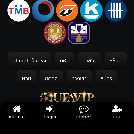
ufabet เว็บตรง
กีฬา
คาสิโน
สล็อต
หวย
ติดต่อ
ทางเข้า
สมัคร
เว็บไซต์คาสิโนออนไลน์ชั้นนำ เรามีเกมคาสิโนครบครันมากมาย
หน้าแรก
Login
ufabet
สมัคร
กว่า 1000+ เกม รวมไปถึงเรายังมีค่ายเกมฮิตในไทย มากที่สุด
อีกด้วย หากคุณสนใจและกำลังมองหาเว็บไซต์ บาคาร่า คาสิโน
สด ครบจบในที่เดียว สมัครฟรี ไม่มีขั้นต่ำ