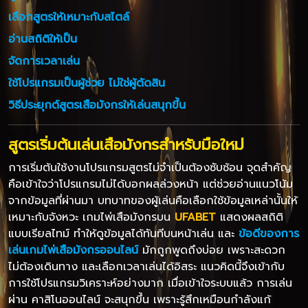
เลือกสูตรให้เหมาะกับสไตล์
อ่านสถิติให้เป็น
จัดการเวลาเล่น
ใช้โปรแกรมเป็นผู้ช่วย ไม่ใช่ผู้ตัดสิน
วิธีประยุกต์สูตรเสือมังกรให้เล่นสนุกขึ้น
สูตรเริ่มต้นเล่นเสือมังกรสำหรับมือใหม่
การเริ่มต้นใช้งานโปรแกรมสูตรไม่จำเป็นต้องซับซ้อน จุดสำคัญ
คือเข้าใจว่าโปรแกรมไม่ได้บอกผลล่วงหน้า แต่ช่วยอ่านแนวโน้ม
จากข้อมูลที่ผ่านมา บทบาทของผู้เล่นคือเลือกใช้ข้อมูลเหล่านั้นให้
เหมาะกับจังหวะ เกมไพ่เสือมังกรบน
UFABET
แสดงผลสถิติ
แบบเรียลไทม์ ทำให้ดูข้อมูลได้ทันทีบนหน้าเล่น และ
ข้อดีของการ
เล่นเกมไพ่เสือมังกรออนไลน์
มักถูกพูดถึงบ่อย เพราะสะดวก
ไม่ต้องเดินทาง และเลือกเวลาเล่นได้อิสระ แนวคิดนี้จึงเข้ากับ
การใช้โปรแกรมวิเคราะห์อย่างมาก เมื่อเข้าใจระบบแล้ว การเล่น
ผ่าน คาสิโนออนไลน์ จะสนุกขึ้น เพราะรู้สึกเหมือนกำลังแก้